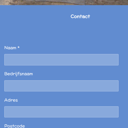
Contact
Naam *
Bedrijfsnaam
Adres
Postcode