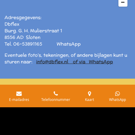
Adresgegevens:
Dbflex
Burg. G. H. Mulierstraat 1
8556 AD Sloten
Tel. 06-53891165 WhatsApp
Eventuele foto’s, tekeningen, of andere bijlagen kunt u
sturen naar:
info@dbflex.nl of via WhatsApp
©
Copyright - Yohn - Dbflex - 2019 Laatste
E-mailadres
Telefoonnummer
Kaart
WhatsApp
wijziging 23-02-2024